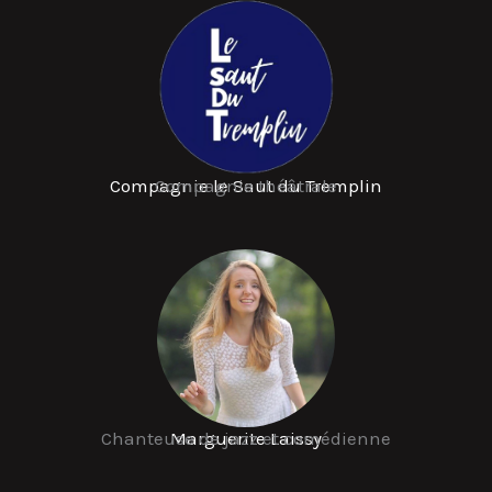
Compagnie le Saut du Tremplin
Compagnie théâtrale
Chanteuse de jazz et comédienne
Marguerite Laissy