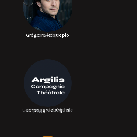
Grégoire Roqueplo
Comédien
Compagnie théâtrale
Compagnie Argilis