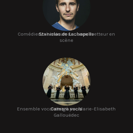
Comédien, chanteur, danseur, metteur en
Stanislas de Lachapelle
scène
Ensemble vocal dirigé par Marie-Elisabeth
Camera vocis
Gallouëdec