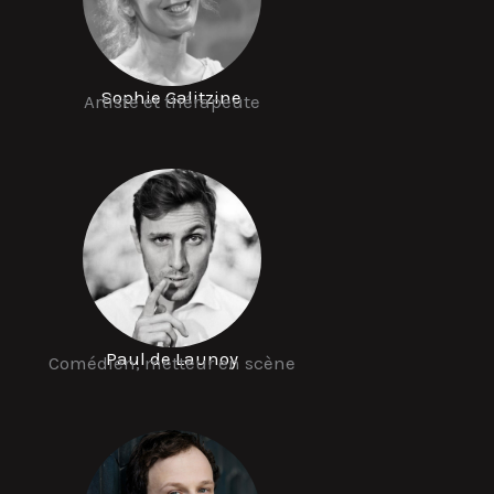
Sophie Galitzine
Artiste et thérapeute
Paul de Launoy
Comédien, metteur en scène