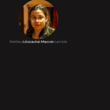
Metteuse en scène, scénariste
Léocadie Manin