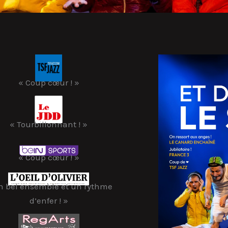
« Coup cœur ! »
« Tourbillonnant ! »
« Coup cœur ! »
n bel ensemble et un rythme
d’enfer
! »