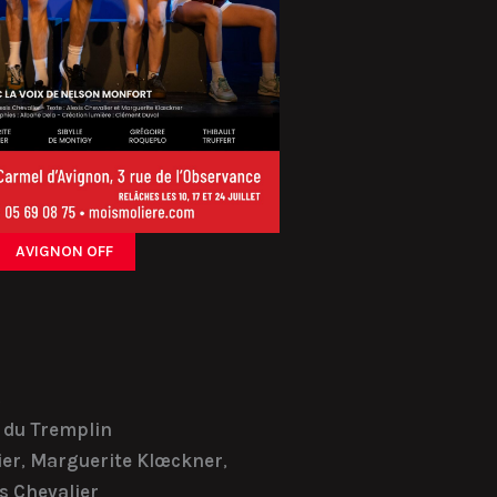
AVIGNON OFF
s
 du Tremplin
ier
,
Marguerite Klœckner
,
is Chevalier