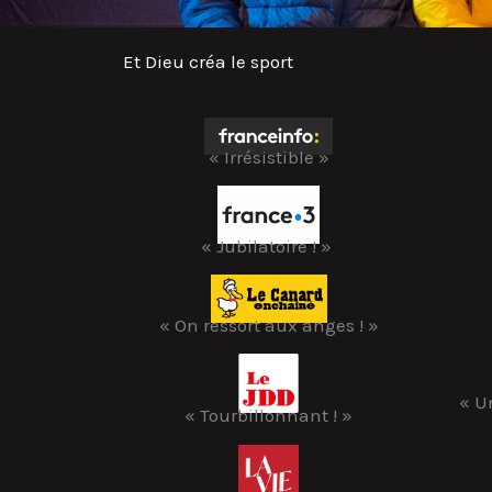
Et Dieu créa le sport
« Irrésistible »
« Jubilatoire ! »
« On ressort aux anges ! »
« U
« Tourbillonnant ! »