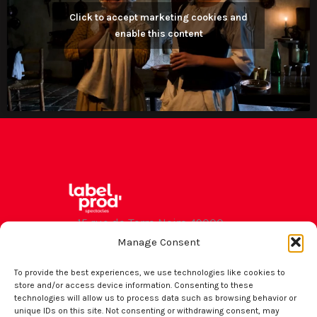
Click to accept marketing cookies and
enable this content
15 rue de Terre Noire 49000
Angers
Manage Consent
contact
To provide the best experiences, we use technologies like cookies to
store and/or access device information. Consenting to these
technologies will allow us to process data such as browsing behavior or
Suivez-nous
unique IDs on this site. Not consenting or withdrawing consent, may